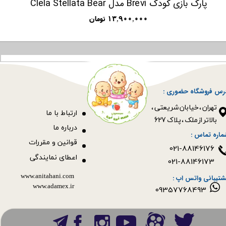
پارک بازی کودک Brevi مدل Clela Stellata Bear
۱۳,۹۰۰,۰۰۰ تومان
رس فروشگاه حضوری :
​​​​​​​تهران ، خیابان شریعتی ،
ا
رتباط با ما
بالاتر از ملک ، پلاک 627​​​​​​​
درباره ما
ماره تماس :
قوانین و مقررات
021-88146176
اعطای نمایندگی
021-88146173
www.anitahani.com
شتیبانی واتس اپ :
www.ada​​​​​​​mex.ir
09357768493