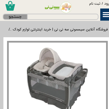
ود
/
ثبت نام
۰
حساب کاربری من
جستجو
تغییر گذر واژه
فروشگاه آنلاین سیسمونی سه نی نی | خرید اینترنتی لوازم کودک
اتاق
سفارشات
خروج از حساب کاربری