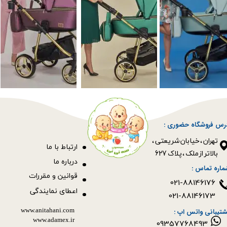
رس فروشگاه حضوری :
​​​​​​​تهران ، خیابان شریعتی ،
ا
رتباط با ما
بالاتر از ملک ، پلاک 627​​​​​​​
درباره ما
ماره تماس :
قوانین و مقررات
021-88146176
اعطای نمایندگی
021-88146173
www.anitahani.com
شتیبانی واتس اپ :
www.ada​​​​​​​mex.ir
09357768493